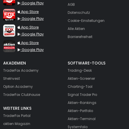
Google Play
AGB
TraderFox dpa-AFX ProFeed
App Store
Datenschutz
Google Play
Cookie-Einstellungen
TraderFox Live Trading
App Store
Alle Aktien
Google Play
Barrierefreiheit
TraderFox aktien Magazin
App Store
Google Play
AKADEMIEN
SOFTWARE-TOOLS
TraderFox Academy
Trading-Desk
SheInvest
Aktien-Screener
Option Academy
Charting-Tool
TraderFox Clubhouse
Signal Trader Pro
Aktien-Rankings
WEITERE LINKS
Aktien-Portfolio
TraderFox Portal
Aktien-Terminal
aktien Magazin
Systemfolio