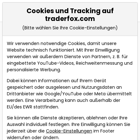
Cookies und Tracking auf
KATAPULT
traderfox.com
(Bitte wählen Sie Ihre Cookie-Einstellungen)
TraderFox Katapult
Wir verwenden notwendige Cookies, damit unsere
Website technisch funktioniert. Mit Ihrer Einwilligung
verwenden wir außerdem Dienste von Partnern, z. B. für
Um Zugriff auf unsere Ausbildungsinhalte zu
eingebettete YouTube-Videos, Reichweitenmessung und
bekommen, benötigen Sie "TraderFox Katapult mit
personalisierte Werbung.
Trading-Masterclass"
Dabei können Informationen auf Ihrem Gerät
gespeichert oder ausgelesen und Nutzungsdaten an
Sollten Sie Ihr Passwort vergessen haben, können Sie es
Drittanbieter wie Google/YouTube oder Meta übermittelt
hier zurücksetzen:
werden. Eine Verarbeitung kann auch außerhalb der
Passwort zurücksetzen
.
EU/des EWR stattfinden.
Sie können alle Dienste akzeptieren, ablehnen oder Ihre
Auswahl individuell festlegen. Ihre Einwilligung können Sie
E-Mail Adresse
jederzeit über die
Cookie-Einstellungen
im Footer
widerrufen oder ändern.