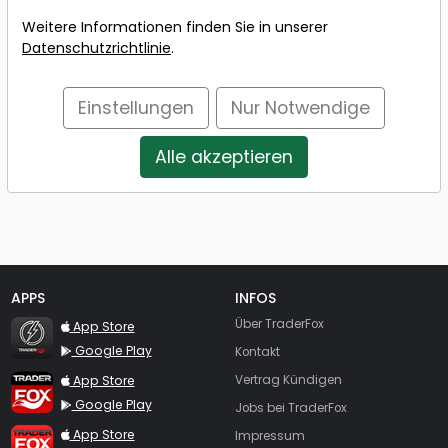
Passwort
Weitere Informationen finden Sie in unserer
Datenschutzrichtlinie
.
Einstellungen
Nur Notwendige
Alle akzeptieren
Nutzen Sie Ihre desk.traderfox.com Zugangsdaten
APPS
INFOS
TraderFox Flash
Über TraderFox
App Store
Google Play
Kontakt
TraderFox App
App Store
Vertrag Kündigen
Google Play
Jobs bei TraderFox
TraderFox Pro
App Store
Impressum